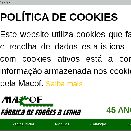
" />
"/>
POLÍTICA DE COOKIES
Este website utiliza cookies que f
e recolha de dados estatísticos
com cookies ativos está a cons
informação armazenada nos cookie
pela Macof.
Saiba mais
45 AN
Página Inicial
Produtos
Catálogos
C