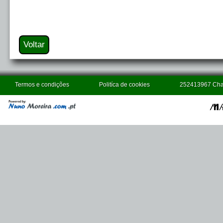
Termos e condições
Politíca de cookies
252413967 Cham