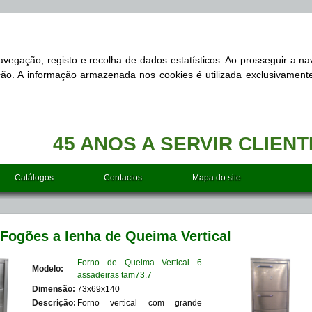
 navegação, registo e recolha de dados estatísticos. Ao prosseguir a 
zação. A informação armazenada nos cookies é utilizada exclusivament
45 ANOS A SERVIR CLIEN
Catálogos
Contactos
Mapa do site
 Fogões a lenha de Queima Vertical
Forno de Queima Vertical 6
Modelo:
assadeiras tam73.7
Dimensão:
73x69x140
Descrição:
Forno vertical com grande