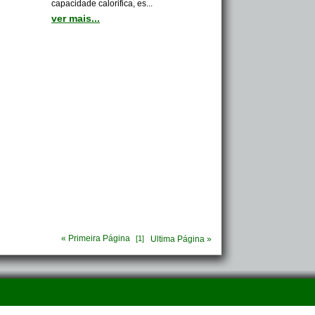
capacidade calorifica, es...
ver mais...
« Primeira Página
[1]
Ultima Página »