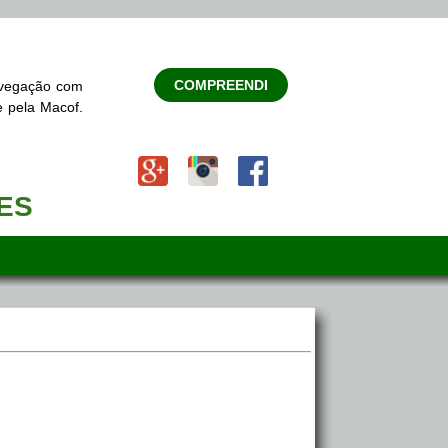
COMPREENDI
navegação com
e pela Macof.
TES